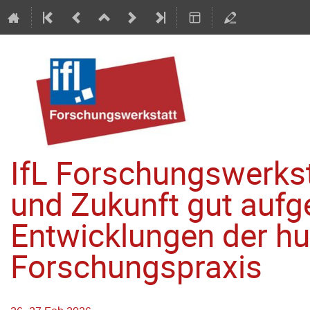
IfL Forschungswerkst
und Zukunft gut aufge
Entwicklungen der 
Forschungspraxis