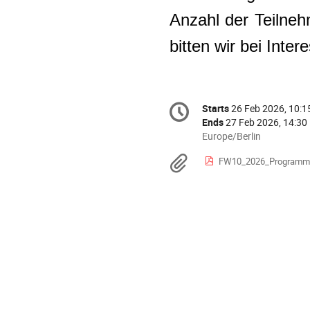
Anzahl der Teilneh
bitten wir bei Int
Conference
Starts
26 Feb 2026, 10:1
Date/Time
information
Ends
27 Feb 2026, 14:30
All
Europe/Berlin
times
Materials
FW10_2026_Programm
are
in
Europe/Berlin