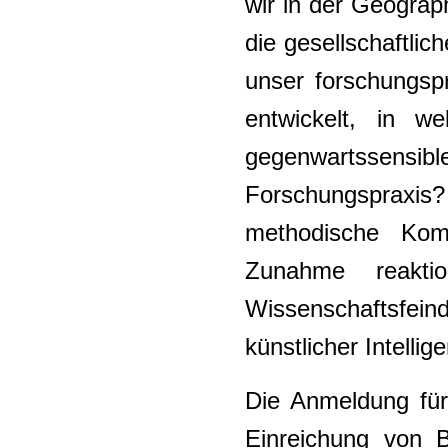
wir in der Geograp
die gesellschaftli
unser forschungsp
entwickelt, in w
gegenwartssen
Forschungsprax
methodische Kom
Zunahme reakti
Wissenschaftsfei
künstlicher Intelli
Die Anmeldung für 
Einreichung von B