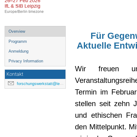
26–27 Feb 2026
IfL & SIB Leipzig
Europe/Berlin timezone
Event
Overview
Für Gegenw
menu
Programm
Aktuelle Ent
Anmeldung
Privacy Information
Wir freuen un
Kontakt
Veranstaltungsrei
forschungswerkstatt@leibniz-ifl.de
Termin im Februar
stellen seit zehn 
und ethischen Fr
den Mittelpunkt. Mi